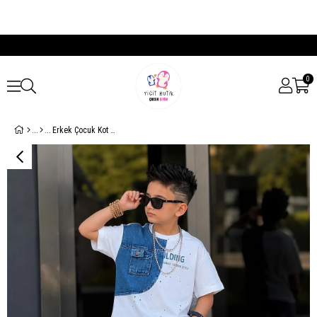
0
Erkek Çocuk Kot Şortlu Yazlık Takım – Oversize Tişörtlü Cool Kombin