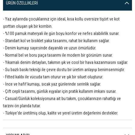
ÜRÜN ÖZELLIKLERI
- Yaz aylarında çocuklarınız için ideal, kısa kollu oversize tişört ve kot
şorttan oluşan şık bir kombin.
- %100 pamuk materyali ile gün boyu konfor ve nefes alabilirlik sunar.
- Standart kol ve bisiklet yaka tasarımı, rahat bir kullanım sağlar.
- Denim kumaşı sayesinde dayanıklı ve uzun ömürlüdür.
- Normal bel ve boru paça tasarımı ile modern bir görünüm sunar.
- Yıkamalı denim detayları, takımın şık ve cool bir hava kazanmasını sağlar.
- Su bazlı baskı tekniği ile çevre dostu bir üretim anlayışı benimsenmiştir.
- Fitted kalıbı ile vücuda tam oturur ve şık bir siluet oluşturur.
- İnce ve hafif kumaşı, sıcak yaz günlerinde serinlik sağlar.
- Çift cepli tasarımı, günlük eşyalar için pratik kullanım imkanı sunar.
- Casual/Günlük koleksiyonuna ait bu takım, çocuklarınızın rahatlığı ve
tarzını ön planda tutar.
- Türkiye'de üretilmiş olup, kalite ve yerel üretim değerlerini destekler.