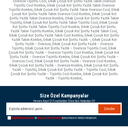
Oversize Tişörtlü Cool
,
Erkek Çocuk Kot Şortlu Yazlık Takım Oversize
Tişörtlü Cool Kombin
,
Erkek Çocuk Kot Şortlu Yazlık Takım Oversize
Tişörtlü Kombin
,
Erkek Çocuk Kot Şortlu Yazlık Takım Oversize Cool
,
Erkek
Çocuk Kot Şortlu Yazlık Takım Oversize Cool Kombin
,
Erkek Çocuk Kot
Şortlu Yazlık Takım Oversize Kombin
,
Erkek Çocuk Kot Şortlu Yazlık Takım
Tişörtlü
,
Erkek Çocuk Kot Şortlu Yazlık Takım Tişörtlü Cool
,
Erkek Çocuk
Kot Şortlu Yazlık Takım Tişörtlü Cool Kombin
,
Erkek Çocuk Kot Şortlu
Yazlık Takım Tişörtlü Kombin
,
Erkek Çocuk Kot Şortlu Yazlık Takım Cool
,
Erkek Çocuk Kot Şortlu Yazlık Takım Cool Kombin
,
Erkek Çocuk Kot Şortlu
Yazlık Takım Kombin
,
Erkek Çocuk Kot Şortlu Yazlık –
,
Erkek Çocuk Kot
Şortlu Yazlık – Oversize
,
Erkek Çocuk Kot Şortlu Yazlık – Oversize
Tişörtlü
,
Erkek Çocuk Kot Şortlu Yazlık – Oversize Tişörtlü Cool
,
Erkek
Çocuk Kot Şortlu Yazlık – Oversize Tişörtlü Cool Kombin
,
Erkek Çocuk Kot
Şortlu Yazlık – Oversize Tişörtlü Kombin
,
Erkek Çocuk Kot Şortlu Yazlık –
Oversize Cool
,
Erkek Çocuk Kot Şortlu Yazlık – Oversize Cool Kombin
,
Erkek Çocuk Kot Şortlu Yazlık – Oversize Kombin
,
Erkek Çocuk Kot Şortlu
Yazlık – Tişörtlü
,
Erkek Çocuk Kot Şortlu Yazlık – Tişörtlü Cool
,
Erkek
Çocuk Kot Şortlu Yazlık – Tişörtlü Cool Kombin
,
Erkek Çocuk Kot Şortlu
Yazlık – Tişörtlü Kombin
,
Size Özel Kampanyalar
Hemen Kayıt Ol Fırsatlardan Önce Sen Haberdar Ol!
Gönder
Üyelik koşullarını
ve
kişisel verilerimin
korunmasını kabul ediyorum.